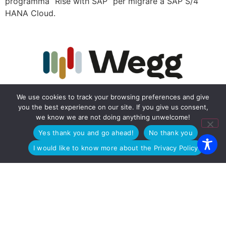
programma “Rise with SAP” per migrare a SAP S/4
HANA Cloud.
We use cookies to track your browsing preferences and give
you the best experience on our site. If you give us consent,
Are you our customer and need support?
we know we are not doing anything unwelcome!
LOGIN TO RESERVED AREA
Yes thank you and go ahead!
No thank you
I would like to know more about the Privacy Policy
Who is WEGG
Company culture
News
WORK WITH US
Partener tecnologici
BECOME OUR TECHNOLOGY PARTNER