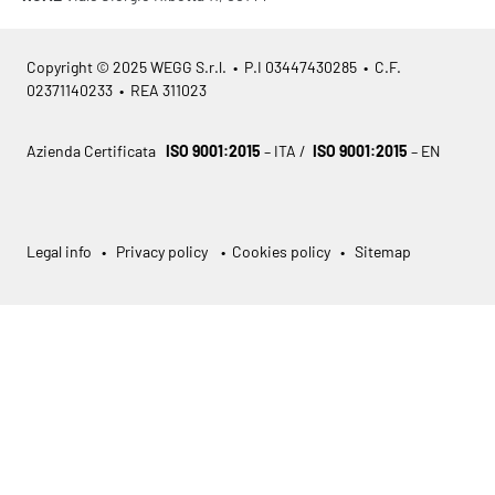
Copyright © 2025 WEGG S.r.l. • P.I 03447430285 • C.F.
02371140233 • REA 311023
Azienda Certificata
ISO 9001:2015
– ITA /
ISO 9001:2015
– EN
Legal info
•
Privacy policy
•
Cookies policy
•
Sitemap