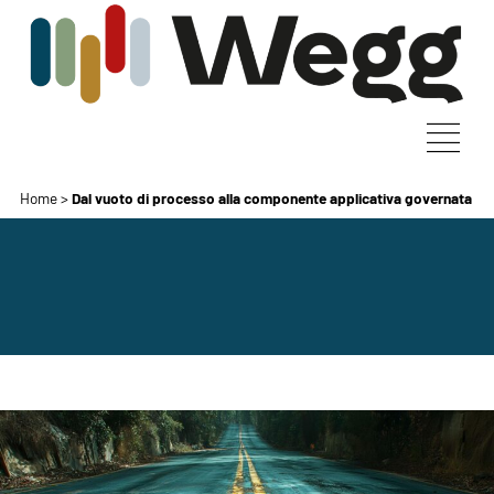
Home
>
Dal vuoto di processo alla componente applicativa governata