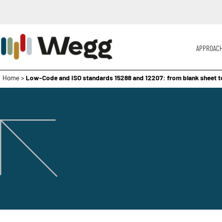
APPROAC
Home
>
Low-Code and ISO standards 15288 and 12207: from blank sheet to 