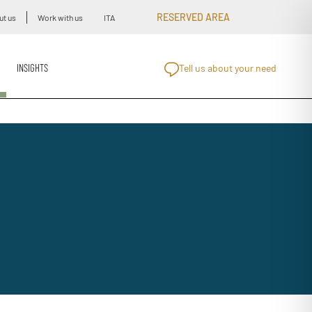
RESERVED AREA
ut us
Work with us
ITA
INSIGHTS
Tell us about your need