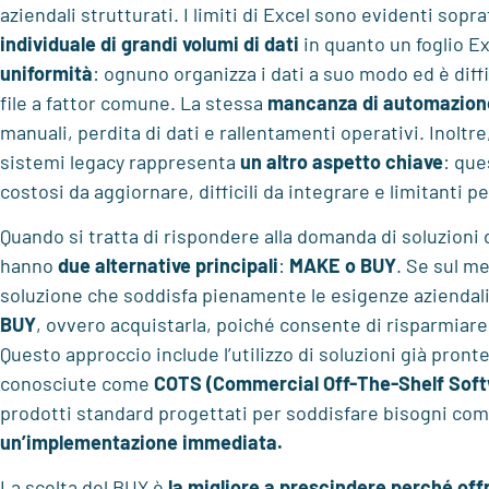
aziendali strutturati. I limiti di Excel sono evidenti sopr
individuale di grandi volumi di dati
in quanto un foglio E
uniformità
: ognuno organizza i dati a suo modo ed è diffi
file a fattor comune. La stessa
mancanza di automazion
manuali, perdita di dati e rallentamenti operativi. Inoltre
sistemi legacy rappresenta
un altro aspetto chiave
: que
costosi da aggiornare, difficili da integrare e limitanti pe
Quando si tratta di rispondere alla domanda di soluzioni d
hanno
due alternative principali
:
MAKE o BUY
. Se sul m
soluzione che soddisfa pienamente le esigenze aziendali, 
BUY
, ovvero acquistarla, poiché consente di risparmiare
Questo approccio include l’utilizzo di soluzioni già pront
conosciute come
COTS (Commercial Off-The-Shelf Soft
prodotti standard progettati per soddisfare bisogni comu
un’implementazione immediata.
La scelta del BUY è
la migliore a prescindere perché off