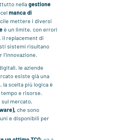
attutto nella
gestione
xcel
manca di
cile mettere i diversi
e
è un limite, con errori
, il replacement di
sti sistemi risultano
r l’innovazione.
igitali, le aziende
ercato esiste già una
la scelta più logica è
 tempo e risorse.
e sul mercato,
ware),
che sono
ni e disponibili per
re un ottimo TCO
: va a