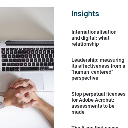
Insights
Internationalisation
and digital: what
relationship
Leadership: measuring
its effectiveness from a
"human-centered"
perspective
Stop perpetual licenses
for Adobe Acrobat:
assessments to be
made
The X-ray that saves