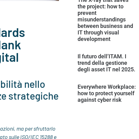
the project: how to
prevent
misunderstandings
between business and
dards
IT through visual
development
lank
ital
Il futuro dell’ITAM. I
trend della gestione
degli asset IT nel 2025.
ilità nello
Everywhere Workplace:
ze strategiche
how to protect yourself
against cyber risk
cazioni, ma per sfruttarlo
to sulle ISO/IEC 15288 e