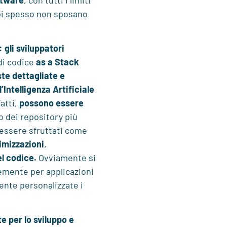
pi spesso non sposano
: gli sviluppatori
di codice
as a
Stack
ste dettagliate e
l’Intelligenza Artificiale
fatti,
possono essere
o dei repository più
 essere sfruttati come
imizzazioni
,
l codice.
Ovviamente si
emente per applicazioni
ente personalizzate i
te
per lo sviluppo e