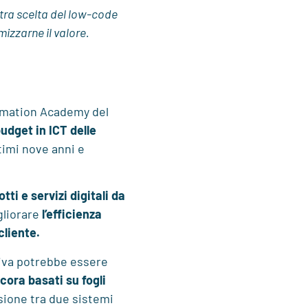
tra scelta del low-code
izzarne il valore.
ormation Academy del
udget in ICT delle
timi nove anni e
i e servizi digitali da
gliorare
l’efficienza
cliente.
tiva potrebbe essere
ncora basati su fogli
sione tra due sistemi