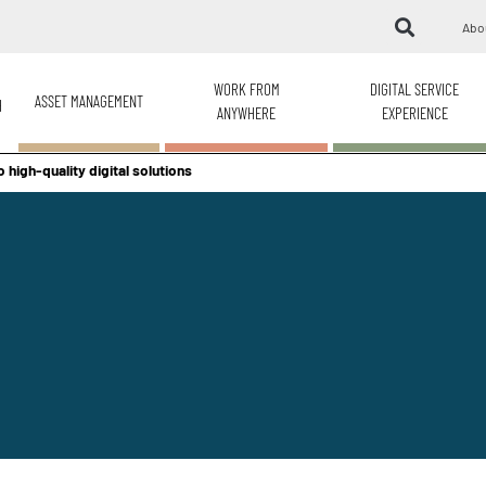
Abo
WORK FROM
DIGITAL SERVICE
ASSET MANAGEMENT
H
ANYWHERE
EXPERIENCE
high-quality digital solutions