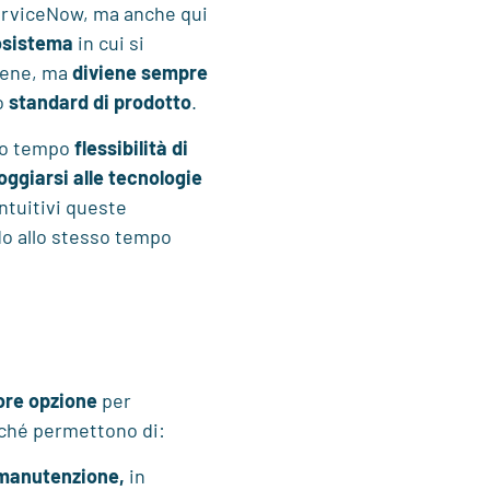
erviceNow, ma anche qui
cosistema
in cui si
bene, ma
diviene sempre
lo
standard di prodotto
.
sso tempo
flessibilità di
oggiarsi
alle tecnologie
ntuitivi queste
o allo stesso tempo
iore opzione
per
erché permettono di:
a manutenzione,
in