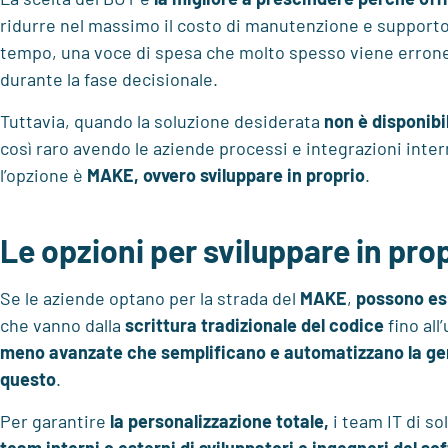
ridurre nel massimo il costo di manutenzione e supporto 
tempo, una voce di spesa che molto spesso viene erro
durante la fase decisionale.
Tuttavia, quando la soluzione desiderata
non è disponibi
così raro avendo le aziende processi e integrazioni inte
l’opzione è
MAKE, ovvero sviluppare in proprio
.
Le opzioni per sviluppare in pro
Se le aziende optano per la strada del
MAKE
,
possono esp
che vanno dalla
scrittura tradizionale del codice
fino all’
meno avanzate che semplificano e automatizzano la ge
questo
.
Per garantire
la personalizzazione totale,
i team IT di so
team interni o esterni di sviluppatori e ingegneri del so