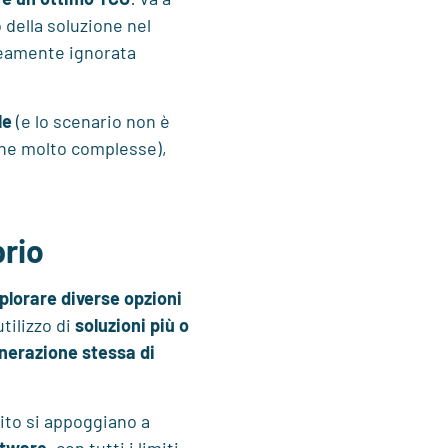
della soluzione nel
neamente ignorata
le
(e lo scenario non è
rne molto complesse),
prio
lorare diverse opzioni
utilizzo di
soluzioni più o
nerazione stessa di
lito si appoggiano a
ftware
, con tutti i limiti