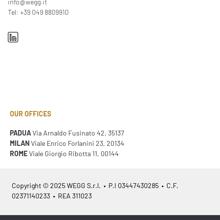
info@wegg.it
Tel: +39 049 8809910
OUR OFFICES
PADUA
Via Arnaldo Fusinato 42, 35137
MILAN
Viale Enrico Forlanini 23, 20134
ROME
Viale Giorgio Ribotta 11, 00144
Copyright © 2025 WEGG S.r.l. • P.I 03447430285 • C.F.
02371140233 • REA 311023