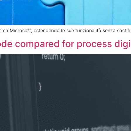
ema Microsoft, estendendo le sue funzionalità senza sostitui
e compared for process digit