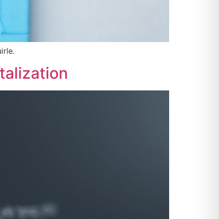
rle.
alization