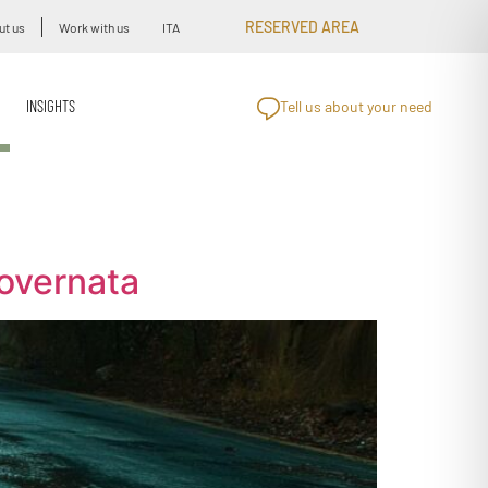
RESERVED AREA
ut us
Work with us
ITA
INSIGHTS
Tell us about your need
governata