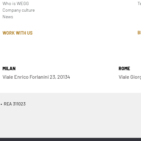
Who is WEGG
T
Company culture
News
B
WORK WITH US
MILAN
ROME
Viale Enrico Forlanini 23, 20134
Viale Gior
 • REA 311023