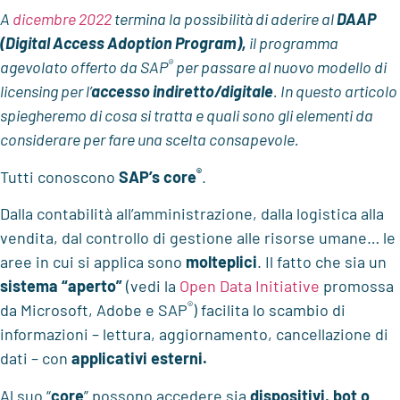
A
dicembre 2022
termina la possibilità di aderire al
DAAP
(Digital Access Adoption Program),
il programma
®
agevolato offerto da SAP
per passare al nuovo modello di
licensing per l’
accesso indiretto/digitale
. In questo articolo
spiegheremo di cosa si tratta e quali sono gli elementi da
considerare per fare una scelta consapevole.
®
Tutti conoscono
SAP’s core
.
Dalla contabilità all’amministrazione, dalla logistica alla
vendita, dal controllo di gestione alle risorse umane… le
aree in cui si applica sono
molteplici
. Il fatto che sia un
sistema “aperto”
(vedi la
Open Data Initiative
promossa
®
da Microsoft, Adobe e SAP
) facilita lo scambio di
informazioni – lettura, aggiornamento, cancellazione di
dati – con
applicativi esterni.
Al suo “
core
” possono accedere sia
dispositivi, bot o