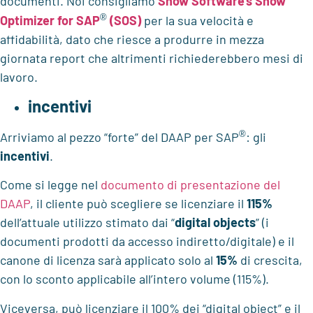
documenti. Noi consigliamo
Snow Software's Snow
®
Optimizer for SAP
(SOS)
per la sua velocità e
affidabilità, dato che riesce a produrre in mezza
giornata report che altrimenti richiederebbero mesi di
lavoro.
incentivi
®
Arriviamo al pezzo “forte” del DAAP per SAP
: gli
incentivi
.
Come si legge nel
documento di presentazione del
DAAP
, il cliente può scegliere se licenziare il
115%
dell’attuale utilizzo stimato dai “
digital objects
” (i
documenti prodotti da accesso indiretto/digitale) e il
canone di licenza sarà applicato solo al
15%
di crescita,
con lo sconto applicabile all’intero volume (115%).
Viceversa, può licenziare il 100% dei “digital object” e il