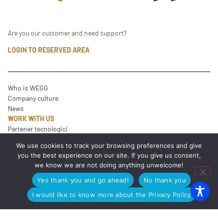
Are you our customer and need support?
LOGIN TO RESERVED AREA
Who is WEGG
Company culture
News
WORK WITH US
Partener tecnologici
BECOME OUR TECHNOLOGY PARTNER
We use cookies to track your browsing preferences and give
you the best experience on our site. If you give us consent,
we know we are not doing anything unwelcome!
Yes thank you and go ahead!
No thank you
CONTACT US
I would like to know more about the Privacy Policy
info@wegg.it