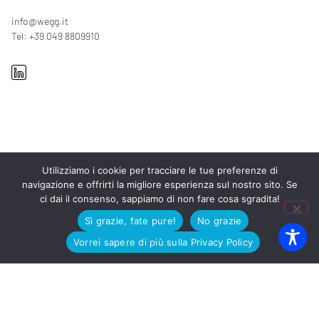
info@wegg.it
Tel: +39 049 8809910
Utilizziamo i cookie per tracciare le tue preferenze di
I NOSTRI UFFICI
navigazione e offrirti la migliore esperienza sul nostro sito. Se
ci dai il consenso, sappiamo di non fare cosa sgradita!
PADOVA
Via Arnaldo Fusinato 42, 35137
Sì grazie, fate pure!
No grazie
MILANO
Viale Enrico Forlanini 23, 20134
ROMA
Viale Giorgio Ribotta 11, 00144
Vorrei sapere di più sulla Privacy Policy
Copyright © 2025 WEGG S.r.l. • P.I 03447430285 • C.F.
02371140233 • REA 311023