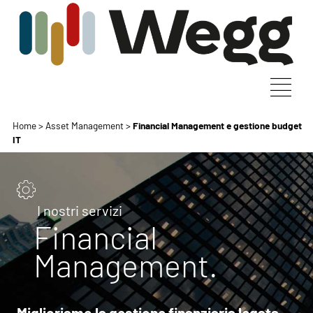
Home
>
Asset Management
>
Financial Management e gestione budget
IT
I nostri servizi
Financial
Management.
Miglioriamo la gestione finanziaria legata