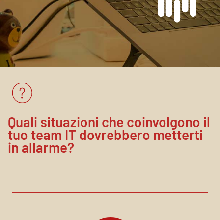
Quali situazioni che coinvolgono il
tuo team IT dovrebbero metterti
in allarme?