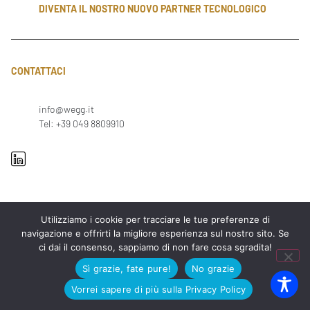
DIVENTA IL NOSTRO NUOVO PARTNER TECNOLOGICO
CONTATTACI
info@wegg.it
Tel: +39 049 8809910
Utilizziamo i cookie per tracciare le tue preferenze di
navigazione e offrirti la migliore esperienza sul nostro sito. Se
ci dai il consenso, sappiamo di non fare cosa sgradita!
I NOSTRI UFFICI
Sì grazie, fate pure!
No grazie
Vorrei sapere di più sulla Privacy Policy
PADOVA
Via Arnaldo Fusinato 42, 35137
MILANO
Viale Enrico Forlanini 23, 20134