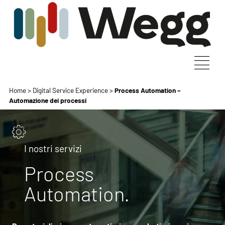
Home
>
Digital Service Experience
>
Process Automation –
Automazione dei processi
I nostri servizi
Process
Automation.