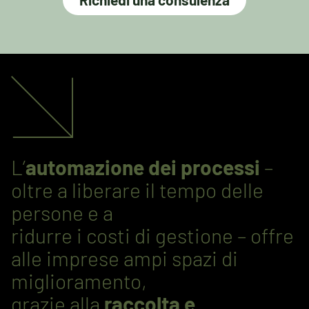
L’
automazione dei processi
–
oltre a liberare il tempo delle
persone e a
ridurre i costi di gestione – offre
alle imprese ampi spazi di
miglioramento,
grazie alla
raccolta e