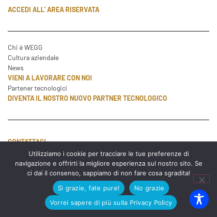
ACCEDI ALL’ AREA RISERVATA
Chi è WEGG
Cultura aziendale
News
VIENI A LAVORARE CON NOI
Partener tecnologici
DIVENTA IL NOSTRO NUOVO PARTNER TECNOLOGICO
CONTATTACI
Utilizziamo i cookie per tracciare le tue preferenze di
navigazione e offrirti la migliore esperienza sul nostro sito. Se
info@wegg.it
ci dai il consenso, sappiamo di non fare cosa sgradita!
Tel: +39 049 8809910
Sì grazie, fate pure!
No grazie
Vorrei sapere di più sulla Privacy Policy