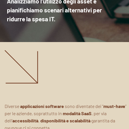
Analizziamo l’utilizzo degli asset e
pianifichiamo scenari alternativi per
ridurre la spesa IT.
Diverse
applicazioni software
sono diventate dei “
must-have
”
per le aziende, soprattutto in
modalità SaaS
, per via
dell’
accessibilità
,
disponibilità e scalabilità
garantita da
ovunque ci si connetta.