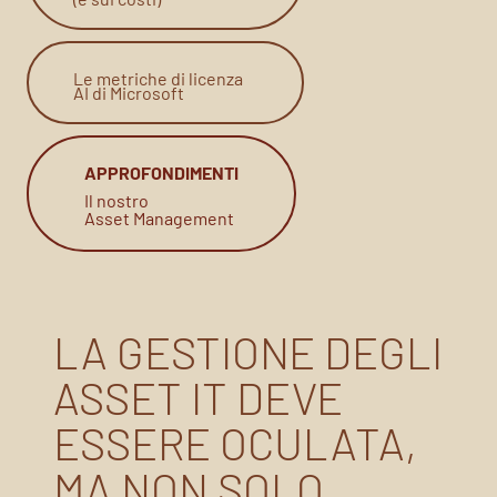
Le metriche di licenza
AI di Microsoft
APPROFONDIMENTI
Il nostro
Asset Management
LA GESTIONE DEGLI
ASSET IT DEVE
ESSERE OCULATA,
MA NON SOLO.