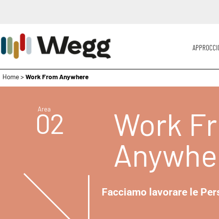
APPROCCI
Home
>
Work From Anywhere
Area
Work F
02
Anywhe
Facciamo lavorare le Per