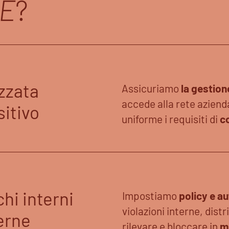
E
?
zzata
Assicuriamo
la gestione
accede alla rete aziend
sitivo
uniforme i requisiti di
c
hi interni
Impostiamo
policy e a
violazioni interne, dist
erne
rilevare e bloccare in
m