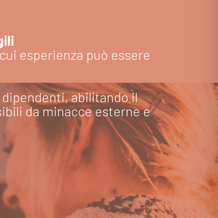
ili
a cui esperienza può essere
 dipendenti, abilitando il
sibili da minacce esterne e