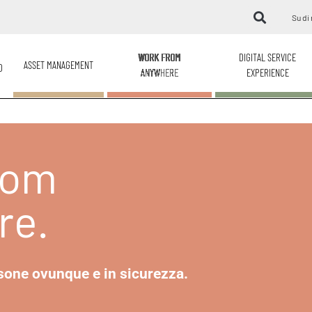
Su di 
WORK FROM
DIGITAL SERVICE
ASSET MANAGEMENT
O
ANYWHERE
EXPERIENCE
rom
re.
sone ovunque e in sicurezza.