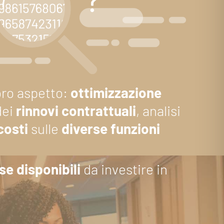
oro aspetto:
ottimizzazione
dei
rinnovi contrattuali
, analisi
costi
sulle
diverse funzioni
rse
disponibili
da investire in