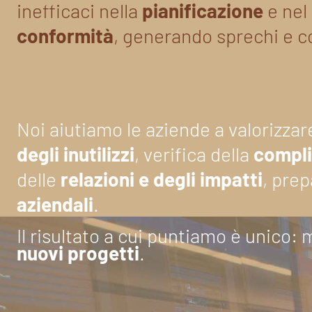
inefficaci nella
pianificazione
e nel
conformità
, generando sprechi e co
Noi aiutiamo le aziende a valorizzar
degli inutilizzi
, verifica della
compl
delle
relazioni e degli impatti
, pre
aziendali
.
Il risultato a cui puntiamo è unico:
nuovi progetti
.