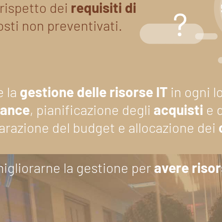
 rispetto dei
requisiti di
sti non preventivati.
e la
gestione delle risorse IT
in ogni l
iance
, pianificazione degli
acquisti
e 
parazione del budget e allocazione dei
 migliorarne la gestione per
avere riso