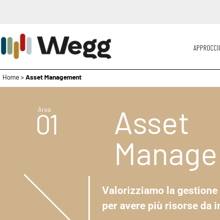
APPROCCI
Home
>
Asset Management
Asset
Area
01
Manage
Valorizziamo la gestione d
per avere più risorse da i