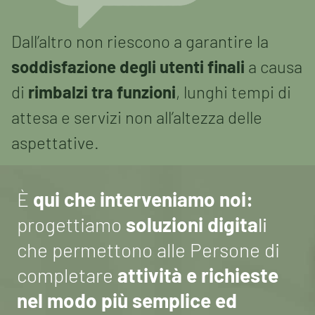
Dall’altro non riescono a garantire la
soddisfazione degli utenti finali
a causa
di
rimbalzi tra funzioni
, lunghi tempi di
attesa e servizi non all’altezza delle
aspettative.
È
qui che interveniamo noi:
progettiamo
soluzioni digita
li
che permettono alle Persone di
completare
attività e richieste
nel modo più semplice ed