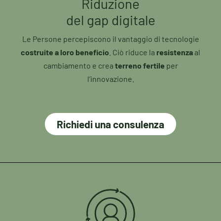
Riduzione
del gap digitale
Le Persone percepiscono il vantaggio di tecnologie
costruite a loro beneficio
. Ciò riduce la
resistenza
al
cambiamento e crea
terreno fertile
per
l’innovazione.
Richiedi una consulenza