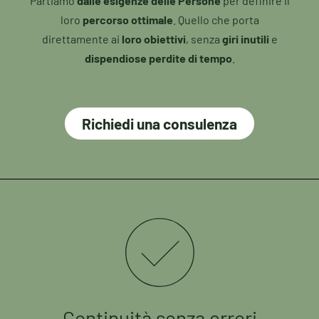
Partiamo
dalle esigenze delle Persone
per definire il
loro
percorso ottimale
. Quello che porta
direttamente ai
loro obiettivi
, senza
giri inutili
e
dispendiose perdite di tempo
.
Richiedi una consulenza
Continuità senza errori