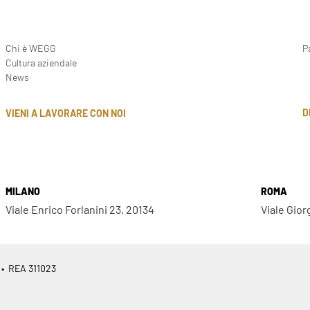
Chi è WEGG
P
Cultura aziendale
News
D
VIENI A LAVORARE CON NOI
MILANO
ROMA
Viale Enrico Forlanini 23, 20134
Viale Gior
 • REA 311023