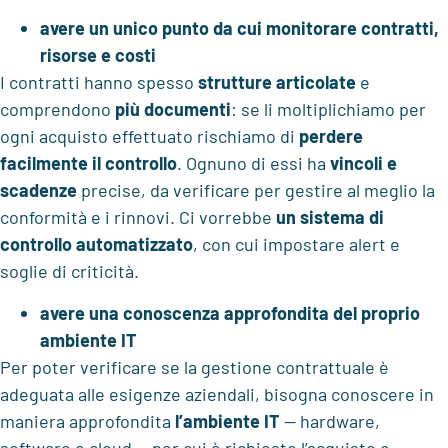
avere un unico punto da cui monitorare contratti,
risorse e costi
I contratti hanno spesso
strutture articolate
e
comprendono
più documenti
: se li moltiplichiamo per
ogni acquisto effettuato rischiamo di
perdere
facilmente il controllo
. Ognuno di essi ha
vincoli e
scadenze
precise, da verificare per gestire al meglio la
conformità e i rinnovi. Ci vorrebbe
un sistema di
controllo automatizzato
, con cui impostare alert e
soglie di criticità.
avere una conoscenza approfondita del proprio
ambiente IT
Per poter verificare se la gestione contrattuale è
adeguata alle esigenze aziendali, bisogna conoscere in
maniera approfondita
l’ambiente IT
— hardware,
software e cloud — per cui è richiesto l’acquisto e