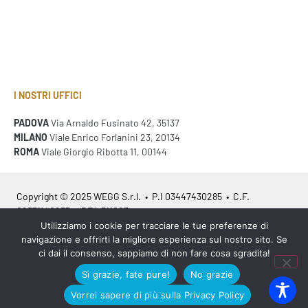
I NOSTRI UFFICI
PADOVA
Via Arnaldo Fusinato 42, 35137
MILANO
Viale Enrico Forlanini 23, 20134
ROMA
Viale Giorgio Ribotta 11, 00144
Copyright © 2025 WEGG S.r.l. • P.I 03447430285 • C.F.
02371140233 • REA 311023
Utilizziamo i cookie per tracciare le tue preferenze di
navigazione e offrirti la migliore esperienza sul nostro sito. Se
Azienda Certificata
ISO 9001:2015
– ITA /
ISO 9001:2015
– EN
ci dai il consenso, sappiamo di non fare cosa sgradita!
Sì grazie, fate pure!
No grazie
Vorrei sapere di più sulla Privacy Policy