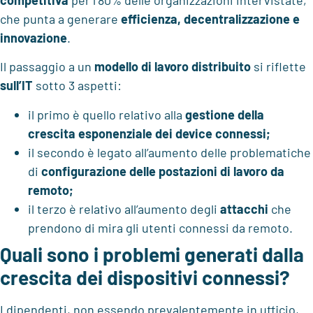
competitiva
per l’80% delle organizzazioni intervistate,
che punta a generare
efficienza, decentralizzazione e
innovazione
.
Il passaggio a un
modello di lavoro distribuito
si riflette
sull’IT
sotto 3 aspetti:
il primo è quello relativo alla
gestione della
crescita esponenziale dei device connessi;
il secondo è legato all’aumento delle problematiche
di
configurazione delle postazioni di lavoro
da
remoto;
il terzo è relativo all’aumento degli
attacchi
che
prendono di mira gli utenti connessi da remoto.
Quali sono i problemi generati dalla
crescita dei dispositivi connessi?
I dipendenti, non essendo prevalentemente in ufficio,