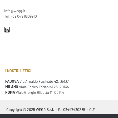
info@wegg.it
Tel: +39 049 8809910
I NOSTRI UFFICI
PADOVA
Via Arnaldo Fusinato 42, 35137
MILANO
Viale Enrico Forlanini 23, 20134
ROMA
Viale Giorgio Ribotta 11, 00144
Copyright © 2025 WEGG S.r.l. • P.I 03447430285 • C.F.
02371140233 • REA 311023