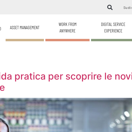
Su di 
WORK FROM
DIGITAL SERVICE
ASSET MANAGEMENT
O
ANYWHERE
EXPERIENCE
da pratica per scoprire le no
ne