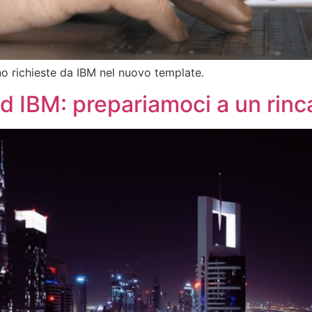
no richieste da IBM nel nuovo template.
d IBM: prepariamoci a un rinc