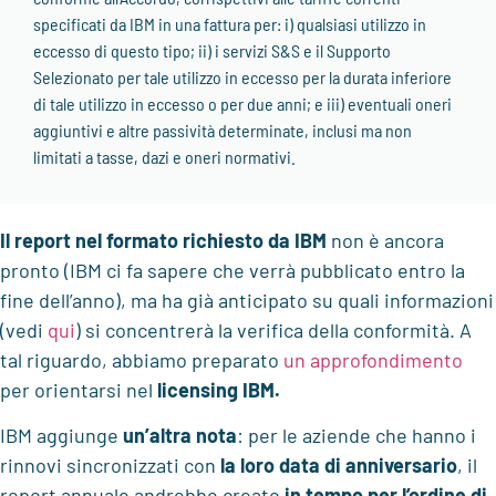
specificati da IBM in una fattura per: i) qualsiasi utilizzo in
eccesso di questo tipo; ii) i servizi S&S e il Supporto
Selezionato per tale utilizzo in eccesso per la durata inferiore
di tale utilizzo in eccesso o per due anni; e iii) eventuali oneri
aggiuntivi e altre passività determinate, inclusi ma non
limitati a tasse, dazi e oneri normativi.
Il report
nel formato richiesto da IBM
non è ancora
pronto (IBM ci fa sapere che verrà pubblicato entro la
fine dell’anno), ma ha già anticipato su quali informazioni
(vedi
qui
) si concentrerà la verifica della conformità. A
tal riguardo, abbiamo preparato
un approfondimento
per orientarsi nel
licensing IBM.
IBM aggiunge
un’altra nota
: per le aziende che hanno i
rinnovi sincronizzati con
la loro data di anniversario
, il
report annuale andrebbe creato
in tempo per l’ordine di