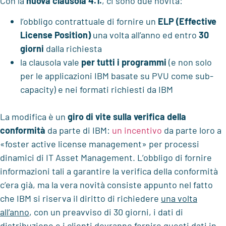
Con la
nuova clausola 4.1.
, ci sono due novità:
l’obbligo contrattuale di fornire un
ELP (Effective
License Position)
una volta all’anno ed entro
30
giorni
dalla richiesta
la clausola vale
per tutti i programmi
(e non solo
per le applicazioni IBM basate su PVU come sub-
capacity) e nei formati richiesti da IBM
La modifica è un
giro di vite sulla verifica della
conformità
da parte di IBM:
un incentivo
da parte loro a
«foster active license management» per processi
dinamici di IT Asset Management. L’obbligo di fornire
informazioni tali a garantire la verifica della conformità
c’era già, ma la vera novità consiste appunto nel fatto
che IBM si riserva il diritto di richiedere
una volta
all’anno
, con un preavviso di 30 giorni, i dati di
distribuzione e i clienti dovranno fornire questi dati in