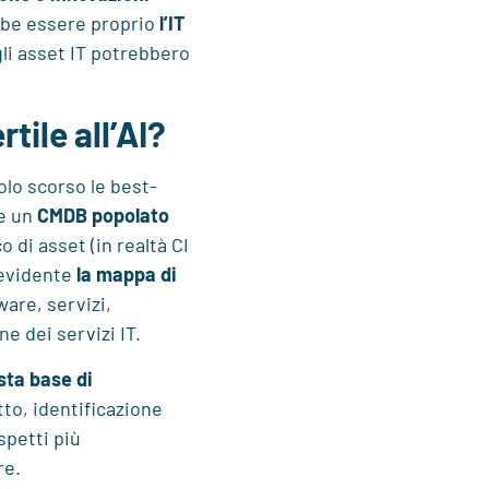
bbe essere proprio
l’IT
agli asset IT potrebbero
tile all’AI?
olo scorso le best-
re un
CMDB popolato
 di asset (in realtà CI
 evidente
la mappa di
ware, servizi,
e dei servizi IT.
sta base di
tto, identificazione
spetti più
re.