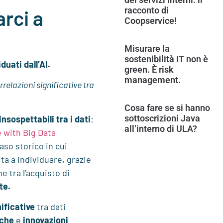
racconto di
arci a
Coopservice!
Misurare la
sostenibilità IT non è
duati dall’AI.
green. È risk
management.
relazioni significative tra
Cosa fare se si hanno
sottoscrizioni Java
nsospettabili tra i dati
:
all’interno di ULA?
 with Big Data
caso storico in cui
ta a individuare, grazie
e tra l’acquisto di
te.
nificative
tra dati
iche
e
innovazioni