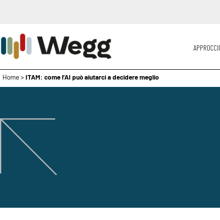
APPROCCI
Home
>
ITAM: come l’AI può aiutarci a decidere meglio