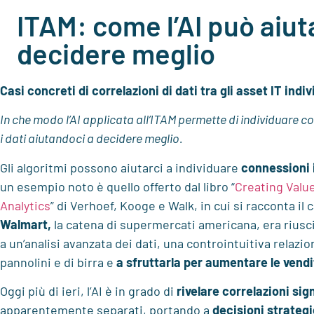
ITAM: come l’AI può aiut
decidere meglio
Casi concreti di correlazioni di dati tra gli asset IT indivi
In che modo l’AI applicata all’ITAM permette di individuare cor
i dati aiutandoci a decidere meglio.
Gli algoritmi possono aiutarci a individuare
connessioni i
un esempio noto è quello offerto dal libro “
Creating Value
Analytics
” di Verhoef, Kooge e Walk, in cui si racconta il 
Walmart,
la catena di supermercati americana, era riusci
a un’analisi avanzata dei dati, una controintuitiva relazion
pannolini e di birra e
a sfruttarla per aumentare le vendi
Oggi più di ieri, l’AI è in grado di
rivelare correlazioni sig
apparentemente separati, portando a
decisioni strateg