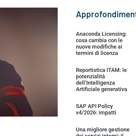
Approfondiment
Anaconda Licensing:
cosa cambia con le
nuove modifiche ai
termini di licenza
Reportistica ITAM: le
potenzialità
dell’Intelligenza
Artificiale generativa
SAP API Policy
v4/2026: impatti
Una migliore gestione
dei servizi interni: il