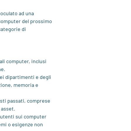
oculato ad una
 computer del prossimo
categorie di
uali computer, inclusi
ne.
ei dipartimenti e degli
azione, memoria e
isti passati, comprese
i asset.
 utenti sui computer
lemi o esigenze non