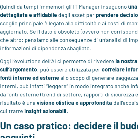
Quindi da tempi immemori gli IT Manager inseguono
una
dettagliata e affidabile
degli asset per
prendere decisio
scoglio principale è legato alla difficoltà e ai costi di 
aggiornato. Se il dato è obsoleto (ovvero non corrisponde 
che altro: pensiamo alle conseguenze di un’analisi di imp
informazioni di dipendenza sbagliate.
Oggi l’evoluzione dell’AI ci permette di rivedere
la nostra
sull’argomento
: può essere utilizzata per
correlare info
fonti interne ed esterne
allo scopo di generare saggezza. 
interni, può infatti “leggere” in modo integrato anche in
da fonti esterne (trend di settore, rapporti di sicurezza e
risultato è una
visione olistica e approfondita
dell’ecosi
cui trarre
insight azionabili.
Un caso pratico: decidere il budg
acquisti