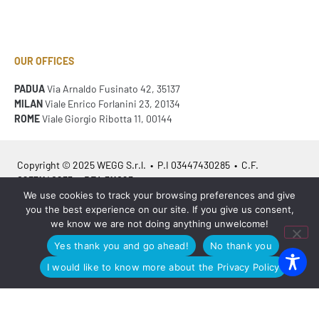
OUR OFFICES
PADUA
Via Arnaldo Fusinato 42, 35137
MILAN
Viale Enrico Forlanini 23, 20134
ROME
Viale Giorgio Ribotta 11, 00144
Copyright © 2025 WEGG S.r.l. • P.I 03447430285 • C.F.
02371140233 • REA 311023
We use cookies to track your browsing preferences and give
you the best experience on our site. If you give us consent,
Azienda Certificata
ISO 9001:2015
– ITA /
ISO 9001:2015
– EN
we know we are not doing anything unwelcome!
Yes thank you and go ahead!
No thank you
I would like to know more about the Privacy Policy
Legal info
•
Privacy policy
•
Cookies policy
•
Sitemap