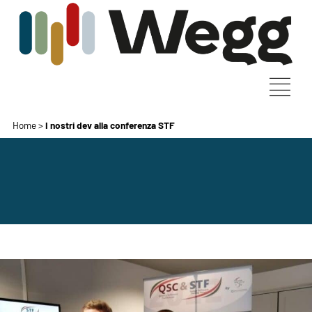
Home
>
I nostri dev alla conferenza STF