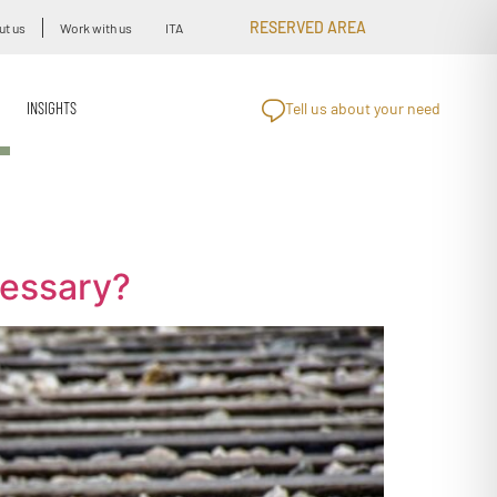
RESERVED AREA
ut us
Work with us
ITA
INSIGHTS
Tell us about your need
cessary?