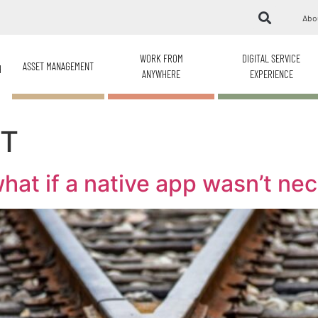
Abo
WORK FROM
DIGITAL SERVICE
ASSET MANAGEMENT
H
ANYWHERE
EXPERIENCE
IT
at if a native app wasn’t ne