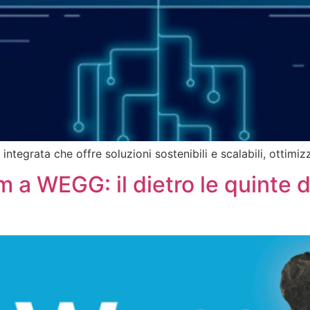
ntegrata che offre soluzioni sostenibili e scalabili, ottimiz
 a WEGG: il dietro le quinte d