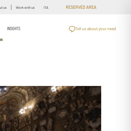
RESERVED AREA
ut us
Work with us
ITA
INSIGHTS
Tell us about your need