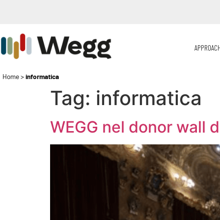
APPROAC
Home
>
informatica
Tag:
informatica
WEGG nel donor wall de