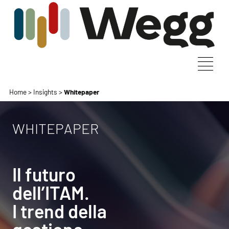
Home
>
Insights
>
Whitepaper
WHITEPAPER
Il futuro
dell’ITAM.
I trend della