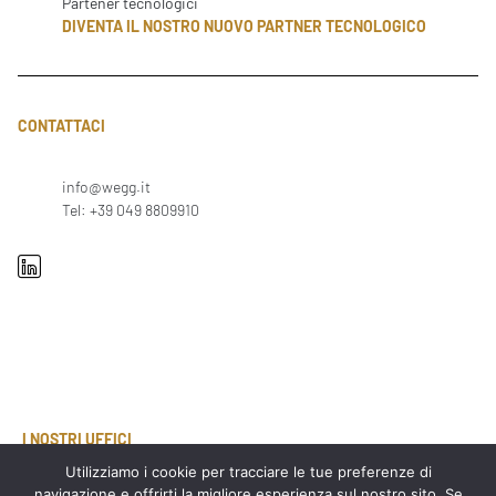
Partener tecnologici
DIVENTA IL NOSTRO NUOVO PARTNER TECNOLOGICO
CONTATTACI
info@wegg.it
Tel: +39 049 8809910
I NOSTRI UFFICI
Utilizziamo i cookie per tracciare le tue preferenze di
PADOVA
Via Arnaldo Fusinato 42, 35137
navigazione e offrirti la migliore esperienza sul nostro sito. Se