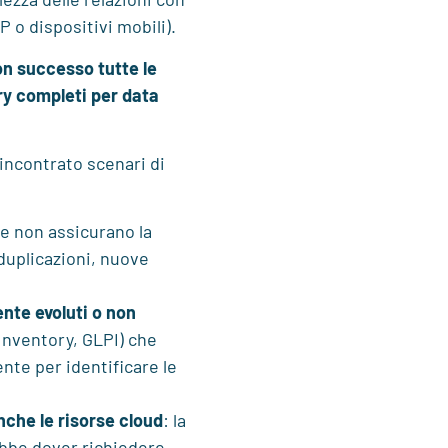
P o dispositivi mobili).
n successo tutte le
ry completi per data
incontrato scenari di
e non assicurano la
duplicazioni, nuove
ente evoluti o non
nventory, GLPI) che
ente per identificare le
nche le risorse cloud
: la
ebbe dover richiedere,