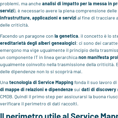
problemi, ma anche
analisi di impatto per la messa in p
servizi
), è necessario avere la piena comprensione delle
infrastrutture, applicazioni e servizi
al fine di tracciare a
delle criticità.
Facendo un paragone con
la genetica
, il concetto è lo s
ereditarietà degli alberi genealogici
: ci sono dei caratt
emergono ma vige ugualmente il principio della trasmiss
un componente IT in linea gerarchica
non manifesta pro
ugualmente coinvolto nella trasmissione della criticità.
delle dipendenze non lo si scoprirà mai.
Una
tecnologia di Service Mapping
fonda il suo lavoro di
di mappe di relazioni e dipendenze
sui
dati di discovery
CMDB. Quindi il primo step per assicurarsi la buona riusc
verificare il perimetro di dati raccolti.
Il perimetro utile al Service Map