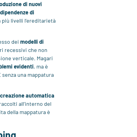
roduzione di nuovi
dipendenze di
 più livelli l’ereditarietà
tesso dei
modelli di
eri recessivi che non
ione verticale. Magari
blemi evidenti
, ma è
 E senza una mappatura
creazione automatica
raccolti all’interno del
ita della mappatura è
ping