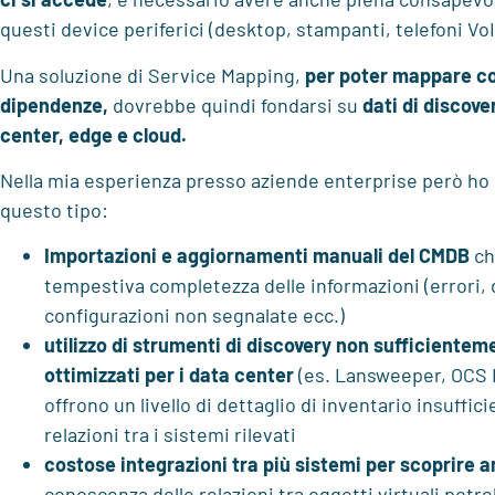
questi device periferici (desktop, stampanti, telefoni VoI
Una soluzione di Service Mapping,
per poter mappare co
dipendenze,
dovrebbe quindi fondarsi su
dati di discove
center, edge e cloud.
Nella mia esperienza presso aziende enterprise però ho 
questo tipo:
Importazioni e aggiornamenti manuali del CMDB
ch
tempestiva completezza delle informazioni (errori, 
configurazioni non segnalate ecc.)
utilizzo di strumenti di discovery non sufficientem
ottimizzati per i data center
(es. Lansweeper, OCS I
offrono un livello di dettaglio di inventario insuffici
relazioni tra i sistemi rilevati
costose integrazioni tra più sistemi per scoprire a
conoscenza delle relazioni tra oggetti virtuali potr