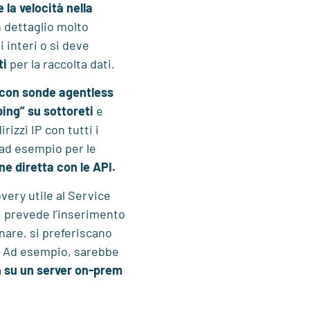
 e la velocità nella
n dettaglio molto
 interi o si deve
ti
per la raccolta dati.
 con sonde agentless
ping” su sottoreti
e
izzi IP con tutti i
(ad esempio per le
ne diretta con le API.
very utile al Service
PI prevede l’inserimento
onare, si preferiscano
. Ad esempio, sarebbe
a
su un server on-prem