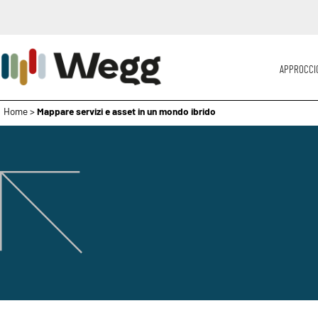
APPROCCI
Home
>
Mappare servizi e asset in un mondo ibrido