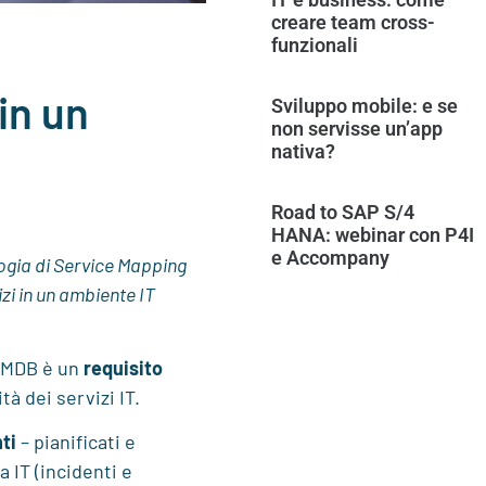
creare team cross-
funzionali
in un
Sviluppo mobile: e se
non servisse un’app
nativa?
Road to SAP S/4
HANA: webinar con P4I
e Accompany
logia di Service Mapping
izi in un ambiente IT
 CMDB è un
requisito
tà dei servizi IT.
ti
– pianificati e
a IT (incidenti e