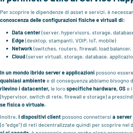
Per scoprire le dipendenze di asset e servizi, è necessar
conoscenza delle configurazioni fisiche e virtuali di:
Data center
(server, hypervisors, storage, database
Edge
(desktop, stampanti, VOIP, IoT, mobile)
Network
(switches, routers, firewall, load balancer,
Cloud
(server virtuali, storage, database, applicazio
In un mondo ibrido server e applicazioni
possono essere
qualsiasi ambiente
e di conseguenza abbiamo bisogno 
rilevino i datacenter,
le loro
specifiche hardware, OS
e i
(hypervisor, switch di rete, firewall e storage) a prescind
se
fisica o virtuale.
Inoltre,
i dispositivi client
possono connettersi
a server
(o “edge”) di reti decentralizzate quindi per scoprire nel 
ci si accede
, è necessario avere anche piena consapevol