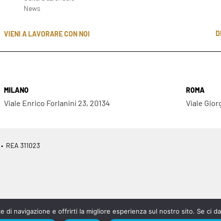
News
D
VIENI A LAVORARE CON NOI
MILANO
ROMA
Viale Enrico Forlanini 23, 20134
Viale Gior
 • REA 311023
e di navigazione e offrirti la migliore esperienza sul nostro sito. Se ci 