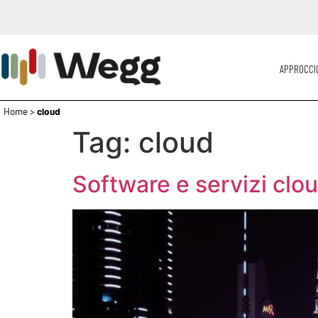
APPROCCI
Home
>
cloud
Tag:
cloud
Software e servizi clou