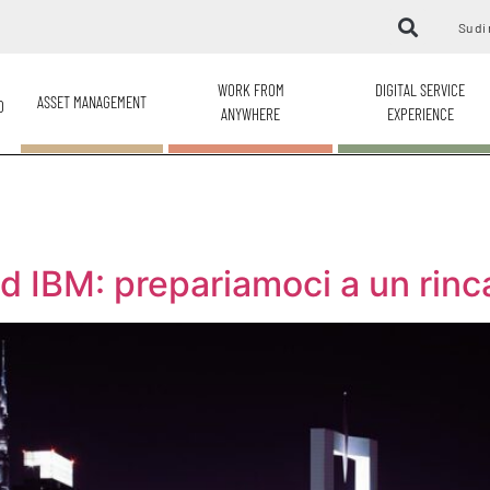
Su di 
WORK FROM
DIGITAL SERVICE
ASSET MANAGEMENT
O
ANYWHERE
EXPERIENCE
d IBM: prepariamoci a un rinc