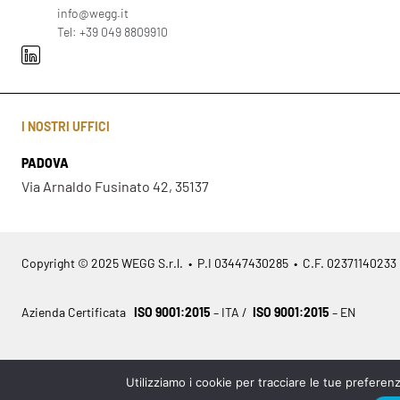
info@wegg.it
Tel: +39 049 8809910
I NOSTRI UFFICI
PADOVA
Via Arnaldo Fusinato 42, 35137
Copyright © 2025 WEGG S.r.l. • P.I 03447430285 • C.F. 02371140233
Azienda Certificata
ISO 9001:2015
– ITA /
ISO 9001:2015
– EN
Utilizziamo i cookie per tracciare le tue preferenz
Legal info
•
Privacy policy
•
Cookies policy
•
Sitemap