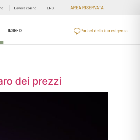
AREA RISERVATA
noi
Lavora con noi
ENG
INSIGHTS
Parlaci della tua esigenza
aro dei prezzi