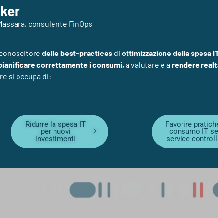
ker
Massara, consulente FinOps
 conoscitore
delle
best-practices
di
ottimizzazione della spesa I
pianificare correttamente i consumi,
a valutare e a
rendere realt
re si occupa di:
Ridurre la spesa IT
Favorire pratich
per nuovi
consumo IT sel
investimenti
service controll