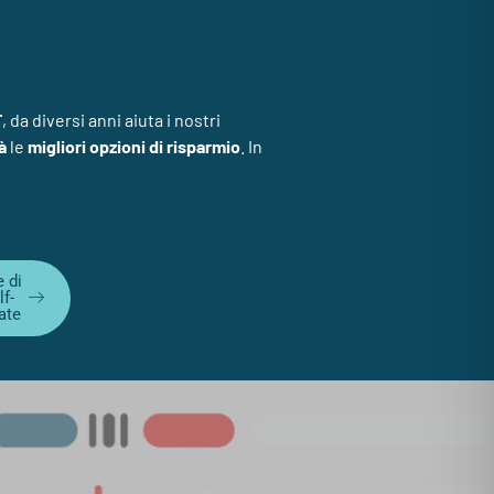
T
, da diversi anni aiuta i nostri
à
le
migliori opzioni di risparmio
. In
e di
f-
ate