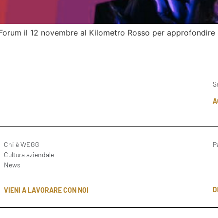
h Forum il 12 novembre al Kilometro Rosso per approfondire
S
A
Chi è WEGG
P
Cultura aziendale
News
D
VIENI A LAVORARE CON NOI