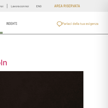
AREA RISERVATA
noi
Lavora con noi
ENG
INSIGHTS
Parlaci della tua esigenza
oln