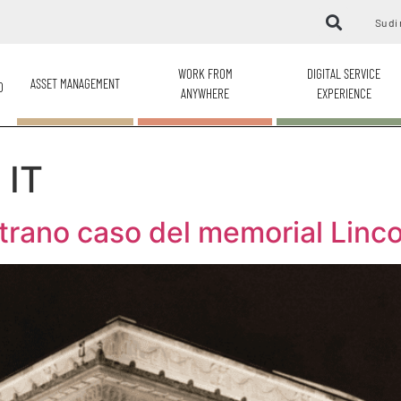
Su di 
WORK FROM
DIGITAL SERVICE
ASSET MANAGEMENT
O
ANYWHERE
EXPERIENCE
 IT
strano caso del memorial Linc