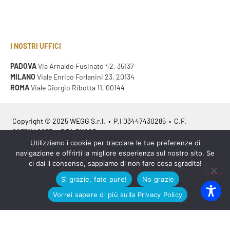
I NOSTRI UFFICI
PADOVA
Via Arnaldo Fusinato 42, 35137
MILANO
Viale Enrico Forlanini 23, 20134
ROMA
Viale Giorgio Ribotta 11, 00144
Copyright © 2025 WEGG S.r.l. • P.I 03447430285 • C.F.
02371140233 • REA 311023
Utilizziamo i cookie per tracciare le tue preferenze di
navigazione e offrirti la migliore esperienza sul nostro sito. Se
Azienda Certificata
ISO 9001:2015
– ITA /
ISO 9001:2015
– EN
ci dai il consenso, sappiamo di non fare cosa sgradita!
Sì grazie, fate pure!
No grazie
Vorrei sapere di più sulla Privacy Policy
Legal info
•
Privacy policy
•
Cookies policy
•
Sitemap