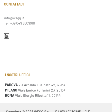
CONTATTACI
info@wegg.it
Tel: +39 049 8809910
I NOSTRI UFFICI
PADOVA
Via Arnaldo Fusinato 42, 35137
MILANO
Viale Enrico Forlanini 23, 20134
ROMA
Viale Giorgio Ribotta 11, 00144
Copyright © 2025 WEGG S.r.l. • P.I 03447430285 • C.F.