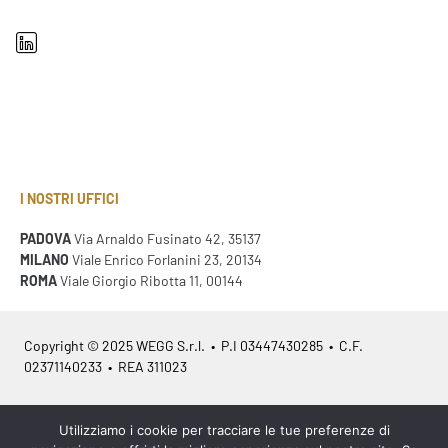
I NOSTRI UFFICI
PADOVA
Via Arnaldo Fusinato 42, 35137
MILANO
Viale Enrico Forlanini 23, 20134
ROMA
Viale Giorgio Ribotta 11, 00144
Copyright © 2025 WEGG S.r.l. • P.I 03447430285 • C.F.
02371140233 • REA 311023
Azienda Certificata
ISO 9001:2015
– ITA /
ISO 9001:2015
– EN
Utilizziamo i cookie per tracciare le tue preferenze di