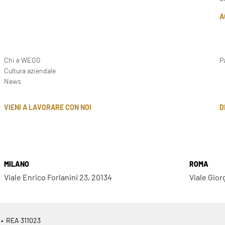
A
Chi è WEGG
P
Cultura aziendale
News
D
VIENI A LAVORARE CON NOI
MILANO
ROMA
Viale Enrico Forlanini 23, 20134
Viale Gior
 • REA 311023