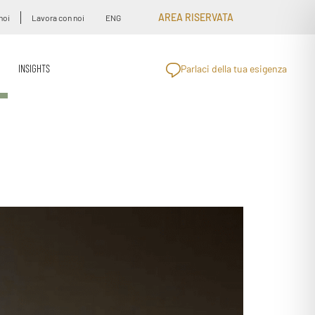
AREA RISERVATA
noi
Lavora con noi
ENG
INSIGHTS
Parlaci della tua esigenza