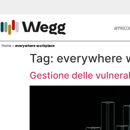
APPROCCI
Home
>
everywhere workplace
Tag:
everywhere 
Gestione delle vulnerab