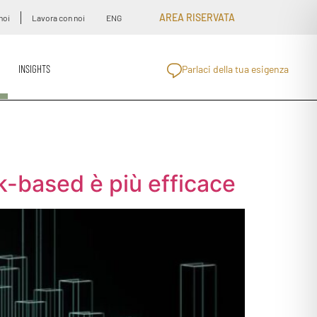
AREA RISERVATA
noi
Lavora con noi
ENG
INSIGHTS
Parlaci della tua esigenza
sk-based è più efficace