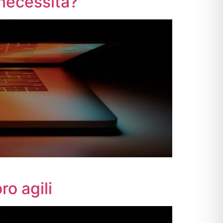
 necessità?
o agili