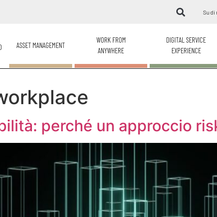
Su di 
WORK FROM
DIGITAL SERVICE
ASSET MANAGEMENT
O
ANYWHERE
EXPERIENCE
workplace
ilità: perché un approccio ri