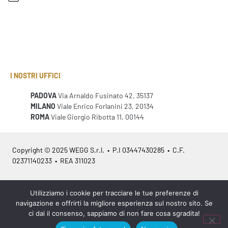
I NOSTRI UFFICI
PADOVA
Via Arnaldo Fusinato 42, 35137
MILANO
Viale Enrico Forlanini 23, 20134
ROMA
Viale Giorgio Ribotta 11, 00144
Copyright © 2025 WEGG S.r.l. • P.I 03447430285 • C.F.
02371140233 • REA 311023
Azienda Certificata
ISO 9001:2015
– ITA /
ISO 9001:2015
– EN
Utilizziamo i cookie per tracciare le tue preferenze di
navigazione e offrirti la migliore esperienza sul nostro sito. Se
ci dai il consenso, sappiamo di non fare cosa sgradita!