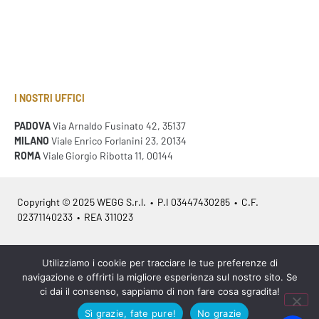
I NOSTRI UFFICI
PADOVA
Via Arnaldo Fusinato 42, 35137
MILANO
Viale Enrico Forlanini 23, 20134
ROMA
Viale Giorgio Ribotta 11, 00144
Copyright © 2025 WEGG S.r.l. • P.I 03447430285 • C.F.
02371140233 • REA 311023
Azienda Certificata
ISO 9001:2015
– ITA /
ISO 9001:2015
– EN
Utilizziamo i cookie per tracciare le tue preferenze di
navigazione e offrirti la migliore esperienza sul nostro sito. Se
ci dai il consenso, sappiamo di non fare cosa sgradita!
Sì grazie, fate pure!
No grazie