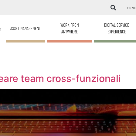
Su di 
WORK FROM
DIGITAL SERVICE
ASSET MANAGEMENT
O
ANYWHERE
EXPERIENCE
eare team cross-funzionali