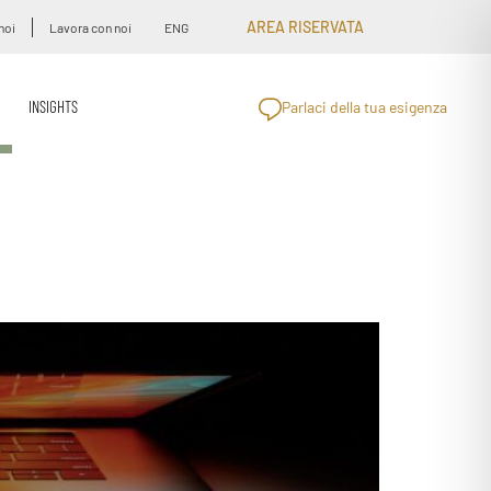
AREA RISERVATA
noi
Lavora con noi
ENG
INSIGHTS
Parlaci della tua esigenza