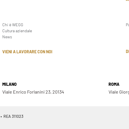
Chi è WEGG
P
Cultura aziendale
News
D
VIENI A LAVORARE CON NOI
MILANO
ROMA
Viale Enrico Forlanini 23, 20134
Viale Gior
 • REA 311023