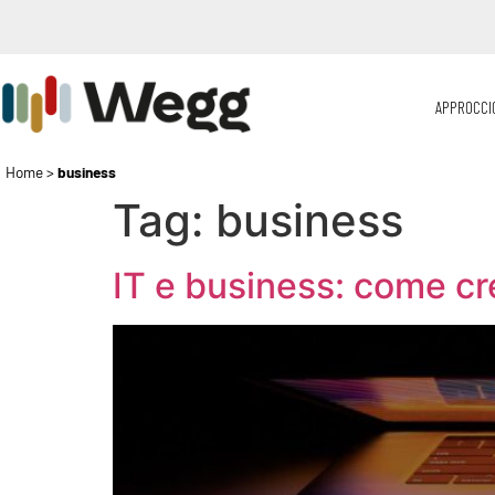
APPROCCI
Home
>
business
Tag:
business
IT e business: come cr