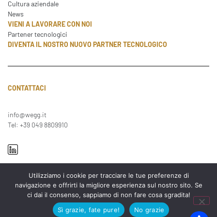
Cultura aziendale
News
VIENI A LAVORARE CON NOI
Partener tecnologici
DIVENTA IL NOSTRO NUOVO PARTNER TECNOLOGICO
CONTATTACI
info@wegg.it
Tel: +39 049 8809910
Utilizziamo i cookie per tracciare le tue preferenze di
navigazione e offrirti la migliore esperienza sul nostro sito. Se
ci dai il consenso, sappiamo di non fare cosa sgradita!
Sì grazie, fate pure!
No grazie