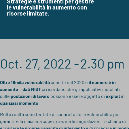
Strategie e strumenti per gestire
le vulnerabilità in aumento con
risorse limitate.
Oct. 27, 2022 -
2.30 pm
Oltre
18mila vulnerabilità
censite nel 2020 e
il numero è in
aumento
: i
dati NIST
ci ricordano che gli applicativi installati
sulle
postazioni di lavoro
possono essere oggetto di
exploit
in
qualsiasi momento
.
Molte realtà sono tentate di sanare tutte le vulnerabilità per
garantire la massima copertura, ma le segnalazioni rischiano di
eccedere
le proprie
capacità di intervento
e di sprecare
in modo