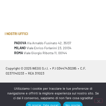
I NOSTRI UFFICI
PADOVA
Via Arnaldo Fusinato 42, 35137
MILANO
Viale Enrico Forlanini 23, 20134
ROMA
Viale Giorgio Ribotta 11, 00144
Copyright © 2025 WEGG S.r.l. • P.I 03447430285 • C.F.
02371140233 • REA 311023
Azienda Certificata
ISO 9001:2015
– ITA /
ISO 9001:2015
– EN
Utilizziamo i cookie per tracciare le tue preferenze di
navigazione e offrirti la migliore esperienza sul nostro sito. Se
ci dai il consenso, sappiamo di non fare cosa sgradita!
Sì grazie, fate pure!
No grazie