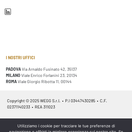
I NOSTRI UFFICI
PADOVA
Via Arnaldo Fusinato 42, 35137
MILANO
Viale Enrico Forlanini 23, 20134
ROMA
Viale Giorgio Ribotta 11, 00144
Copyright © 2025 WEGG S.r.l. • P.I 03447430285 • C.F.
02371140233 • REA 311023
Azienda Certificata
ISO 9001:2015
– ITA /
ISO 9001:2015
– EN
Utilizziamo i cookie per tracciare le tue preferenze di
navigazione e offrirti la migliore esperienza sul nostro sito. Se