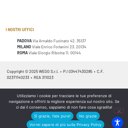
I NOSTRI UFFICI
PADOVA
Via Arnaldo Fusinato 42, 35137
MILANO
Viale Enrico Forlanini 23, 20134
ROMA
Viale Giorgio Ribotta 11, 00144
Copyright © 2025 WEGG S.r.l. • P.I 03447430285 • C.F.
02371140233 • REA 311023
Azienda Certificata
ISO 9001:2015
– ITA /
ISO 9001:2015
– EN
Utilizziamo i cookie per tracciare le tue preferenze di
navigazione e offrirti la migliore esperienza sul nostro sito. Se
ci dai il consenso, sappiamo di non fare cosa sgradita!
Sì grazie, fate pure!
No grazie
Legal info
•
Privacy policy
•
Cookies policy
•
Sitemap
Vorrei sapere di più sulla Privacy Policy