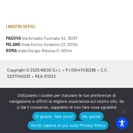
I NOSTRI UFFICI
PADOVA
Via Arnaldo Fusinato 42, 35137
MILANO
Viale Enrico Forlanini 23, 20134
ROMA
Viale Giorgio Ribotta 11, 00144
Copyright © 2025 WEGG S.r.l. • P.I 03447430285 • C.F.
02371140233 • REA 311023
Azienda Certificata
ISO 9001:2015
– ITA /
ISO 9001:2015
– EN
Utilizziamo i cookie per tracciare le tue preferenze di
navigazione e offrirti la migliore esperienza sul nostro sito. Se
ci dai il consenso, sappiamo di non fare cosa sgradita!
Sì grazie, fate pure!
No grazie
Legal info
•
Privacy policy
•
Cookies policy
•
Sitemap
Vorrei sapere di più sulla Privacy Policy