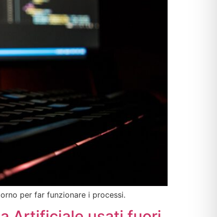
orno per far funzionare i processi.
 Artificiale usati fuori