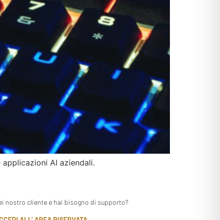
applicazioni AI aziendali.
ei nostro cliente e hai bisogno di supporto?
CCEDI ALL’ AREA RISERVATA