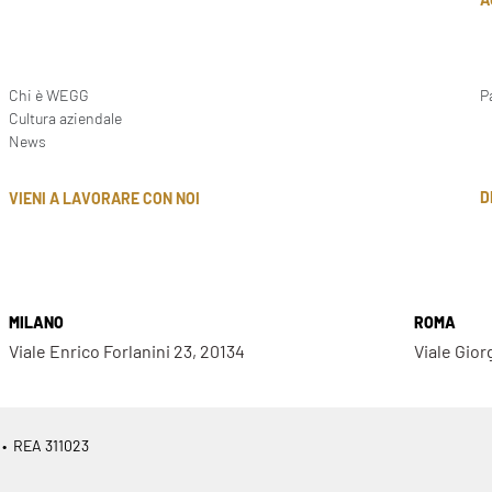
Chi è WEGG
P
Cultura aziendale
News
D
VIENI A LAVORARE CON NOI
MILANO
ROMA
Viale Enrico Forlanini 23, 20134
Viale Gior
 • REA 311023