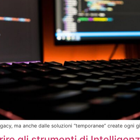
egacy, ma anche dalle soluzioni “temporanee” create ogni gi
e gli strumenti di Intelligenza