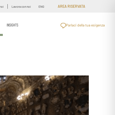
AREA RISERVATA
noi
Lavora con noi
ENG
INSIGHTS
Parlaci della tua esigenza