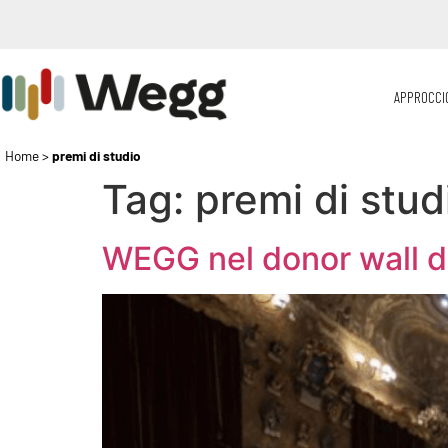
APPROCCI
Home
>
premi di studio
Tag:
premi di stud
WEGG nel donor wall de