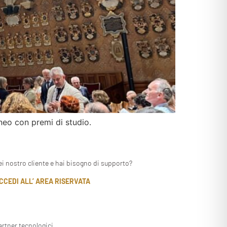
neo con premi di studio.
ei nostro cliente e hai bisogno di supporto?
CCEDI ALL’ AREA RISERVATA
artner tecnologici