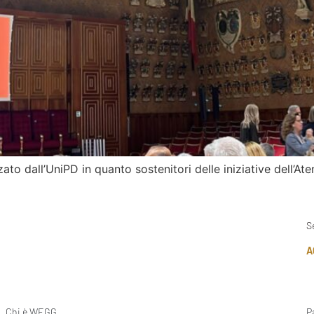
o dall’UniPD in quanto sostenitori delle iniziative dell’Ate
S
A
Chi è WEGG
P