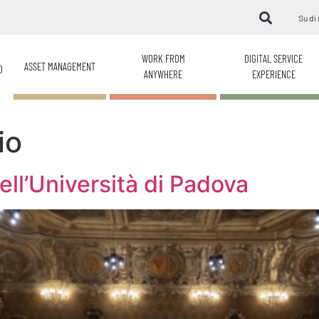
Su di 
WORK FROM
DIGITAL SERVICE
ASSET MANAGEMENT
O
ANYWHERE
EXPERIENCE
io
ll’Università di Padova