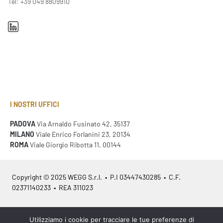
Tel: +39 049 8809910
I NOSTRI UFFICI
PADOVA
Via Arnaldo Fusinato 42, 35137
MILANO
Viale Enrico Forlanini 23, 20134
ROMA
Viale Giorgio Ribotta 11, 00144
Copyright © 2025 WEGG S.r.l. • P.I 03447430285 • C.F.
02371140233 • REA 311023
Azienda Certificata
ISO 9001:2015
– ITA /
ISO 9001:2015
– EN
Utilizziamo i cookie per tracciare le tue preferenze di