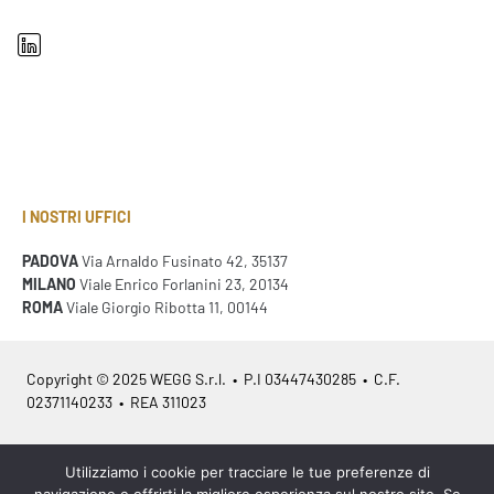
I NOSTRI UFFICI
PADOVA
Via Arnaldo Fusinato 42, 35137
MILANO
Viale Enrico Forlanini 23, 20134
ROMA
Viale Giorgio Ribotta 11, 00144
Copyright © 2025 WEGG S.r.l. • P.I 03447430285 • C.F.
02371140233 • REA 311023
Azienda Certificata
ISO 9001:2015
– ITA /
ISO 9001:2015
– EN
Utilizziamo i cookie per tracciare le tue preferenze di