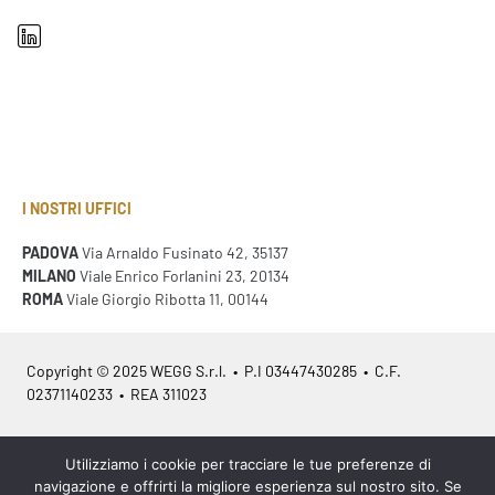
I NOSTRI UFFICI
PADOVA
Via Arnaldo Fusinato 42, 35137
MILANO
Viale Enrico Forlanini 23, 20134
ROMA
Viale Giorgio Ribotta 11, 00144
Copyright © 2025 WEGG S.r.l. • P.I 03447430285 • C.F.
02371140233 • REA 311023
Azienda Certificata
ISO 9001:2015
– ITA /
ISO 9001:2015
– EN
Utilizziamo i cookie per tracciare le tue preferenze di
navigazione e offrirti la migliore esperienza sul nostro sito. Se